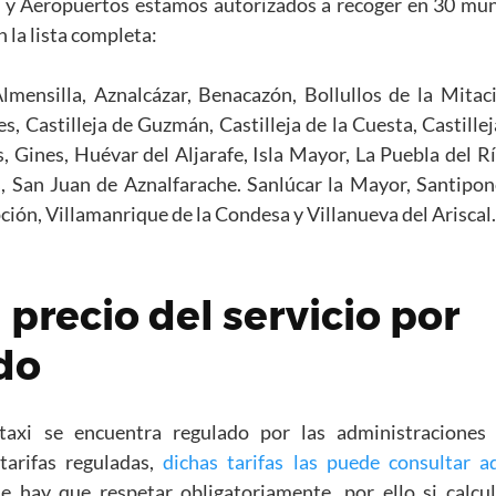
y Aeropuertos estamos autorizados a recoger en 30 munic
 la lista completa:
 Almensilla, Aznalcázar, Benacazón, Bollullos de la Mita
s, Castilleja de Guzmán, Castilleja de la Cuesta, Castille
s, Gines, Huévar del Aljarafe, Isla Mayor, La Puebla del R
as, San Juan de Aznalfarache. Sanlúcar la Mayor, Santipo
ción, Villamanrique de la Condesa y Villanueva del Ariscal.
 precio del servicio por
do
taxi se encuentra regulado por las administraciones
arifas reguladas,
dichas tarifas las puede consultar a
 hay que respetar obligatoriamente, por ello si calcu