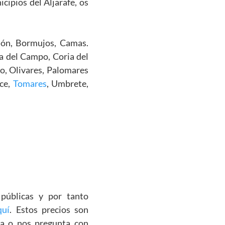
ipios del Aljarafe, os
ción, Bormujos, Camas.
ja del Campo, Coria del
ío, Olivares, Palomares
nce,
Tomares
, Umbrete,
 públicas y por tanto
quí
. Estos precios son
la o nos pregunta con