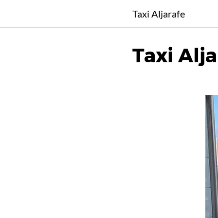
Saltar
Taxi Aljarafe
al
contenido
Taxi Alj