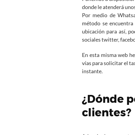
donde le atenderá unos
Por medio de Whatsap
método se encuentra e
ubicación para así, p
sociales twitter, faceb
En esta misma web hemo
vías para solicitar el 
instante.
¿Dónde p
clientes?